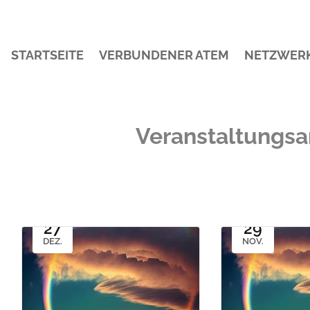
STARTSEITE
VERBUNDENER ATEM
NETZWER
Veranstaltungsa
27
29
DEZ.
NOV.