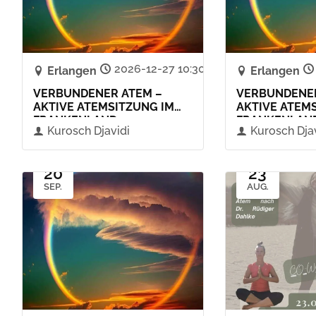
2026-12-27 10:30
Erlangen
Erlangen
VERBUNDENER ATEM –
VERBUNDENER
AKTIVE ATEMSITZUNG IM
AKTIVE ATEM
FRANKENLAND
FRANKENLAN
Kurosch Djavidi
Kurosch Dja
20
23
SEP.
AUG.