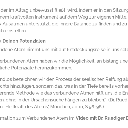
der im Alltag unbewusst fließt, wird, indem er in den Sitzu
einem kraftvollen Instrument auf dem Weg zur eigenen Mitte.
v Ausatmen unterstützt, die innere Balance zu finden und zu
h einstellen.
 Deinen Potenzialen
ndene Atem nimmt uns mit auf Entdeckungsreise in uns selb
erbundenen Atem haben wir die Möglichkeit, an bislang un
iche Potenziale heranzukommen.
ndlos bezeichnen wir den Prozess der seelischen Reifung als
hts hinzufügen, sondern das, was in der Tiefe bereits vorhande
ierende Methode wie das verbundene Atmen hilft uns, die E
n, ohne in der Ursachensuche hängen zu bleiben.“ (Dr. Ruedi
e Heilkraft des Atems‘, München, 2000, S.96-98.)
ormation zum Verbundenen Atem im
Video mit Dr. Ruediger 