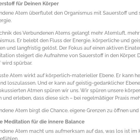
rstoff für Deinen Körper
ndene Atem überflutet den Organismus mit Sauerstoff und s
rgie.
echnik des Verbundenen Atems gelangt mehr Atemluft, mehr 
ismus. Er belebt den Fluss der Energie, körperliche und ge
n und langfristig gelöst. Der Fokus auf einen aktiven Eina
tion steigert die Aufnahme von Sauerstoff in den Körper. Di
 wird spürbar.
ste Atem wirkt auf körperlich-materieller Ebene. Er kann h
und loszulassen. Und er kann auf geistig-gedanklicher Ebene
okussierten Atmen spüren wir uns. Wir spüren unsere körpe
 und erleben, dass diese sich – bei regelmäßiger Praxis meh
ndene Atem birgt die Chance, eigene Grenzen zu öffnen und
ve Meditation für die innere Balance
ndene Atem macht uns aufmerksam auf das, was los ist im K
efühlen.