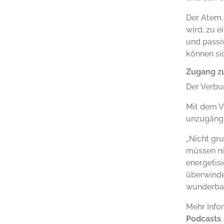
Der Atem, 
wird, zu 
und passi
können sic
Zugang zu
Der Verbu
Mit dem V
unzugängl
„Nicht gru
müssen nic
energetis
überwinde
wunderbar
Mehr Inf
Podcasts
.