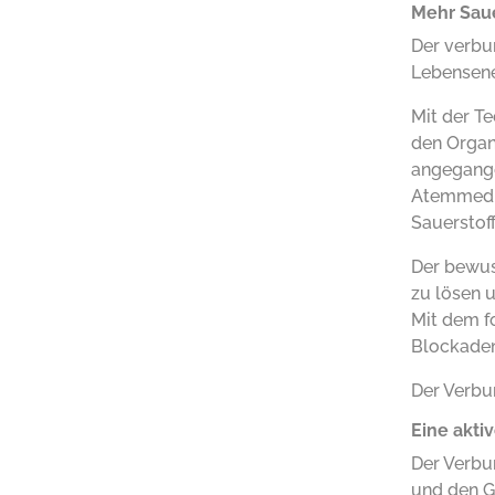
Mehr Saue
Der verbu
Lebensene
Mit der T
den Organ
angegange
Atemmedita
Sauerstoff
Der bewus
zu lösen 
Mit dem f
Blockaden
Der Verbu
Eine akti
Der Verbu
und den G