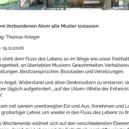
em Verbundenen Atem alte Muster loslassen
ng: Thomas Krieger
 – 15.11.2026
s steht dem Fluss des Lebens so im Wege wie unser Festhal
ngenheit, an überlebten Mustern, Gewohnheiten, Verhaltens
ellungen, Besitzansprüchen, Blockaden und Verletzungen.
 in Angst, Widerstand und alten Denkmustern zu erstarren, si
aber täglich aufgefordert, „auf der (Atem-)Welle der Entwick
“.
tem mit seinem unentwegten Ein und Aus, Annehmen und L
in großartiger Lehrer, um wieder in den Fluss des Lebens zu fi
s Wochenende widmet sich auf den verschiedensten Ebene