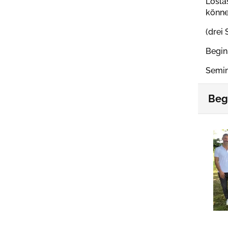
Losla
könne
(drei
Begin
Semin
Beg