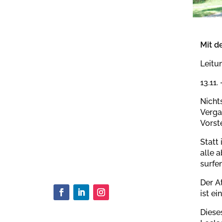
Mit d
Leitu
13.11.
Nicht
Verga
Vorst
Statt
alle 
surfen
Der A
ist e
Diese