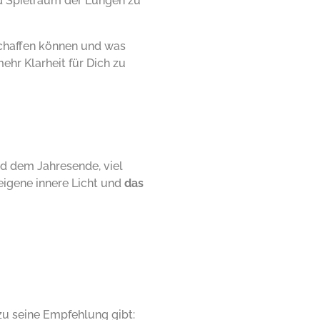
nd Spielraum der Lungen zu
chaffen können und was
mehr Klarheit für Dich zu
d dem Jahresende, viel
eigene innere Licht und
das
rzu
seine Empfehlung
gibt: