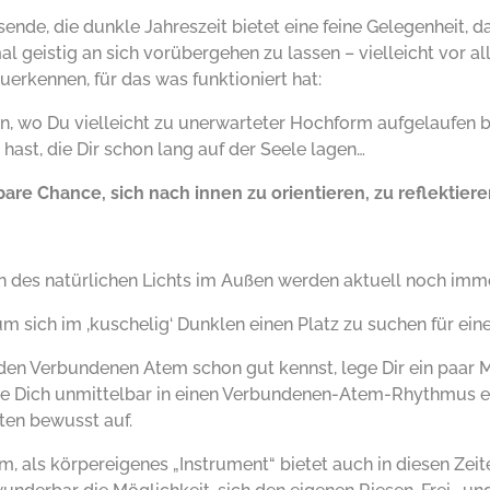
ende, die dunkle Jahreszeit bietet eine feine Gelegenheit, d
l geistig an sich vorübergehen zu lassen – vielleicht vor a
uerkennen, für das was funktioniert hat:
n, wo Du vielleicht zu unerwarteter Hochform aufgelaufen b
ast, die Dir schon lang auf der Seele lagen…
bare Chance, sich nach innen zu orientieren, zu reflektiere
n des natürlichen Lichts im Außen werden aktuell noch imme
 um sich im ‚kuschelig‘ Dunklen einen Platz zu suchen für ein
en Verbundenen Atem schon gut kennst, lege Dir ein paar M
ie Dich unmittelbar in einen Verbundenen-Atem-Rhythmus ei
ten bewusst auf.
m, als körpereigenes „Instrument“ bietet auch in diesen Zei