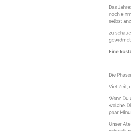
Das Jahres
noch einma
selbst anz
zu schaue
gewidmet h
Eine kost
Die Phase
Viel Zeit,
Wenn Du d
welche, D
paar Minu
Unser Ate