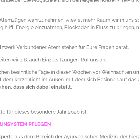
wunderbar die Möglichkeit, sich den eigenen Riesen-Frei- u
n Atemzügen wahrzunehmen, wieviel mehr Raum wir in uns s
ig hilft, Energie einzuatmen, Blockaden in Fluss zu bringen, 
tzwerk Verbundener Atem stehen für Eure Fragen parat.
iten wir z.B. auch Einzelsitzungen.
Ruf uns an.
hen besinnliche Tage in diesen Wochen vor Weihnachten un
t dem kerzenlicht im Außen, mit dem sich Besinnen auf das 
hen, dass sich dabei einstellt.
to für dieses besondere Jahr 2020 ist:
MUNSYSTEM PFLEGEN
Experte aus dem Bereich der Ayurvedischen Medizin, der hie