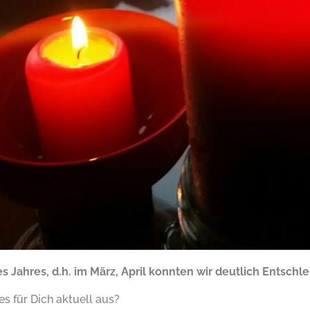
s Jahres, d.h. im März, April konnten wir deutlich Entschl
es für Dich aktuell aus?