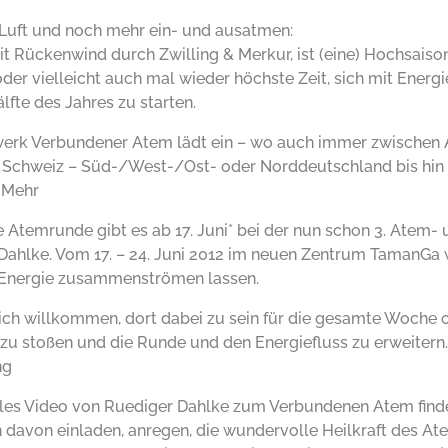
, Luft und noch mehr ein- und ausatmen:
mit Rückenwind durch Zwilling & Merkur, ist (eine) Hochsais
er vielleicht auch mal wieder höchste Zeit, sich mit Energi
Hälfte des Jahres zu starten.
erk Verbundener Atem lädt ein – wo auch immer zwischen A
– Schweiz – Süd-/West-/Ost- oder Norddeutschland bis h
 Mehr
e Atemrunde gibt es ab 17. Juni* bei der nun schon 3. Atem
Dahlke. Vom 17. – 24. Juni 2012 im neuen Zentrum TamanGa 
 Energie zusammenströmen lassen.
lich willkommen, dort dabei zu sein für die gesamte Woche
 zu stoßen und die Runde und den Energiefluss zu erweitern.
ng
lles Video von Ruediger Dahlke zum Verbundenen Atem find
h davon einladen, anregen, die wundervolle Heilkraft des At