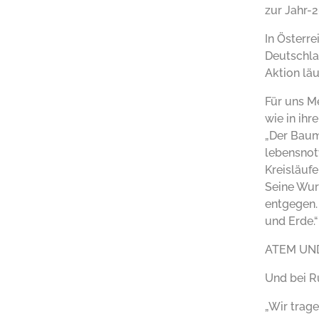
zur Jahr-
In Österre
Deutschla
Aktion läu
Für uns M
wie in ih
„Der Baum 
lebensnotw
Kreisläuf
Seine Wur
entgegen.
und Erde.“
ATEM UN
Und bei Ru
„Wir trag