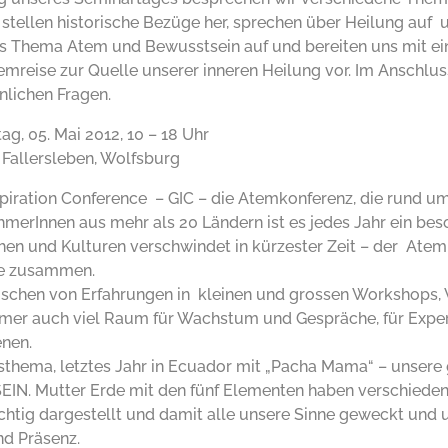
 stellen historische Bezüge her, sprechen über Heilung auf
as Thema Atem und Bewusstsein auf und bereiten uns mit e
emreise zur Quelle unserer inneren Heilung vor. Im Anschlus
nlichen Fragen.
g, 05. Mai 2012, 10 – 18 Uhr
Fallersleben, Wolfsburg
piration Conference – GIC – die Atemkonferenz, die rund um 
hmerInnen aus mehr als 20 Ländern ist es jedes Jahr ein beso
hen und Kulturen verschwindet in kürzester Zeit – der Atem 
e zusammen.
schen von Erfahrungen in kleinen und grossen Workshops
mmer auch viel Raum für Wachstum und Gespräche, für Expe
enen.
sthema, letztes Jahr in Ecuador mit „Pacha Mama“ – unsere
SEIN. Mutter Erde mit den fünf Elementen haben verschied
htig dargestellt und damit alle unsere Sinne geweckt und un
nd Präsenz.