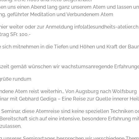
en uns einen Abend lang ganz unserem Atem und lassen uns
ng, geführter Meditation und Verbundenem Atem
hier weiter oder zur Anmeldung info[at]esundheits-atelier.ch
rag SFr. 100.-
e sich mitnehmen in die Tiefen und Höhen und Kraft der B
szeit gemäß wünschen wir wachstumsanregende Erfahrunge
grüße rundum
ndene Atem reist weiterhin… Von Augsburg nach Wolfsburg
nar mit Gebhard Gediga – Eine Reise zur Quelle innerer Hei
 Seminar, diese Atemreise sind keine speziellen Techniken o
 Bereitschaft sich auf eine intensive, besondere Erfahrung m
nzulassen.
 unseres Seminartages besprechen wir verschiedene The