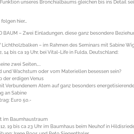
Funktion unseres Bronchialbaums gleichen bis ins Detail se
folgen hier…
BAUM – Zwei Einladungen, diese ganz besondere Beziehun
 Lichtholzbalken – im Rahmen des Seminars mit Sabine Wi
2, 14 bis ca 19 Uhr, bei Vital-Life in Fulda, Deutschland:
seine zwei Seiten…..
 und Wachstum oder vom Materiellen besessen sein?
ip der erdigen Venus
it Verbundenem Atem auf ganz besonders energetisierend
g an Sabine
rag: Euro 50.-
st im Baumhaustraum
012, 19 bis ca 23 Uhr im Baumhaus beim Neuhof in Hildisried
itung: Irene Roos und Reto Siegenthaler