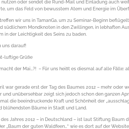
u nutzen oder sendet die Rund-Mail und Einladung auch wei
erte, um das Feld von bewusstem Atem und Energie im Überf
t treffen wir uns in TamanGa, um zu Seminar-Beginn beflügel
nd südlichem Mondknoten in den Zwillingen, in lebhaften A
 in der Leichtigkeit des Seins zu baden.
 uns darauf!
ht-luftige Grüße
macht der Mai…?! – Für uns heißt es diesmal auf alle Fälle:
ril war gerade erst der Tag des Baumes 2012 – mehr oder w
 und unübersehbar zeigt sich jedoch schon den ganzen Apri
nmal die beeindruckende Kraft und Schönheit der „ausschla
d blühendsten Bäume in Stadt und Land.
des Jahres 2012 – in Deutschland – ist laut Stiftung Baum d
Der „Baum der guten Waldfeen…“ wie es dort auf der Website 