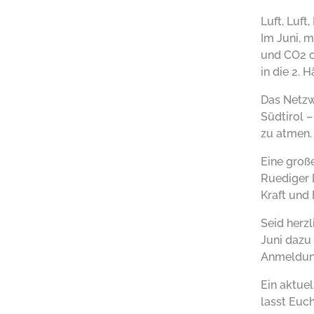
Luft, Luft
Im Juni, 
und CO2 od
in die 2. 
Das Netzw
Südtirol 
zu atmen.
Eine groß
Ruediger 
Kraft und
Seid herz
Juni dazu
Anmeldu
Ein aktue
lasst Euc