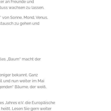
ter an Freunde und
luss wachsen zu lassen.
t* von Sonne, Mond, Venus,
ustausch zu gehen und
 alles „Baum“ macht der
eniger bekannt. Ganz
l und nun weiter im Mai
genden“ Bäume, der weiß,
es Jahres e.V. die Europäische
heißt. Lesen Sie gern weiter