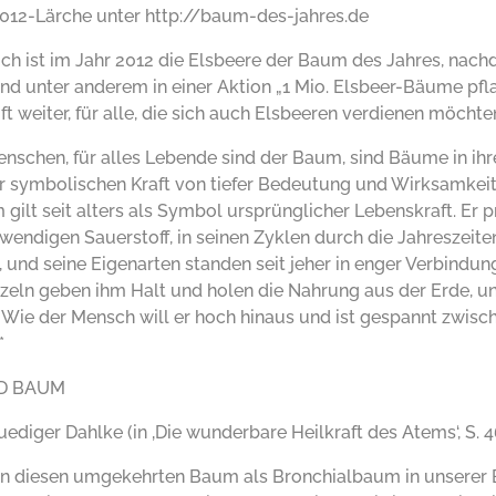
2012-Lärche unter http://baum-des-jahres.de
ich ist im Jahr 2012 die Elsbeere der Baum des Jahres, nachd
nd unter anderem in einer Aktion „1 Mio. Elsbeer-Bäume pfla
ft weiter, für alle, die sich auch Elsbeeren verdienen möchte
enschen, für alles Lebende sind der Baum, sind Bäume in ihr
rer symbolischen Kraft von tiefer Bedeutung und Wirksamkeit
gilt seit alters als Symbol ursprünglicher Lebenskraft. Er p
endigen Sauerstoff, in seinen Zyklen durch die Jahreszeiten
e, und seine Eigenarten standen seit jeher in enger Verbind
zeln geben ihm Halt und holen die Nahrung aus der Erde, u
 Wie der Mensch will er hoch hinaus und ist gespannt zwisc
*
D BAUM
ediger Dahlke (in ‚Die wunderbare Heilkraft des Atems‘, S. 46
en diesen umgekehrten Baum als Bronchialbaum in unserer Br