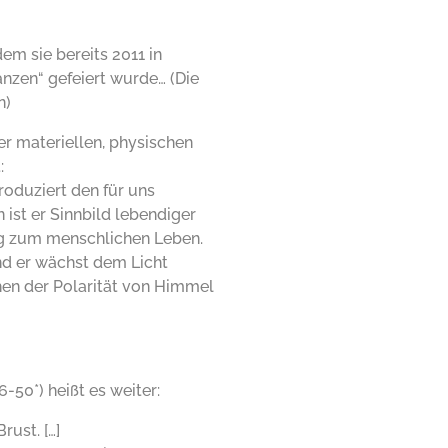
em sie bereits 2011 in
nzen“ gefeiert wurde… (Die
n)
er materiellen, physischen
:
roduziert den für uns
 ist er Sinnbild lebendiger
ung zum menschlichen Leben.
nd er wächst dem Licht
hen der Polarität von Himmel
-50*) heißt es weiter:
ust. […]