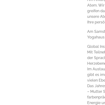
Atem. Wir
greifen d
unsere At
Ihre persö
Am Samsta
Yogahaus 
Global Ins
Mit Teilne
der Sprac
Herzeben
Im Austau
gibt es i
vielen Eb
Das Jahre
– Mutter 
farbenpräc
Energie u