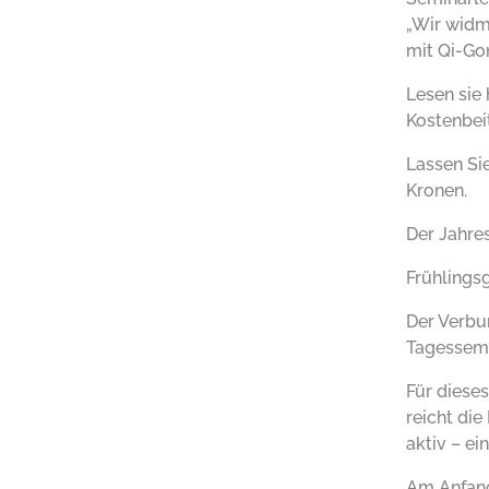
„Wir widm
mit Qi-Go
Lesen sie 
Kostenbeit
Lassen Si
Kronen.
Der Jahre
Frühlings
Der Verbu
Tagessemi
Für dieses
reicht die
aktiv – ei
Am Anfang