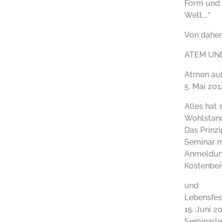
Form und 
Welt,…“
Von daher 
ATEM UND 
Atmen auf
5. Mai 201
Alles hat 
Wohlstand
Das Prinz
Seminar m
Anmeldun
Kostenbeit
und
Lebensfe
15. Juni 2
Seminarle