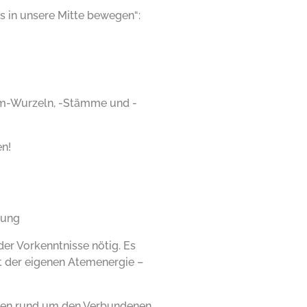
 in unsere Mitte bewegen“:
aum-Wurzeln, -Stämme und -
n!
lung
der Vorkenntnisse nötig. Es
it der eigenen Atemenergie –
men rund um den Verbundenen